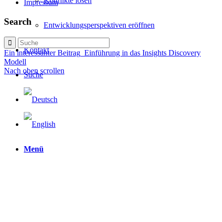
Konflikte lösen
Impressum
Search
Entwicklungsperspektiven eröffnen
Kontakt
Ein interessanter Beitrag
Einführung in das Insights Discovery
Modell
Nach oben scrollen
Suche
Menü