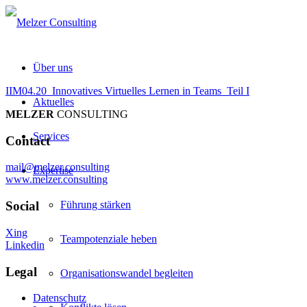
Über uns
IIM04.20_Innovatives Virtuelles Lernen in Teams_Teil I
Aktuelles
MELZER
CONSULTING
Services
Contact
mail@melzer.consulting
Expertise
www.melzer.consulting
Führung stärken
Social
Xing
Teampotenziale heben
Linkedin
Legal
Organisationswandel begleiten
Datenschutz